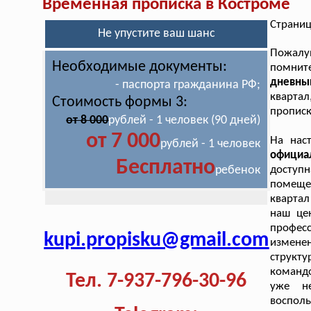
Временная прописка в Костроме
Страниц
Не упустите ваш шанс
Пожалу
Необходимые документы:
помни
дневны
- паспорта гражданина РФ;
кварта
Стоимость формы 3:
прописк
от 8 000
рублей - 1 человек (90 дней)
от 7 000
На нас
рублей - 1 человек
официа
Бесплатно
ребенок
доступн
помещен
квартал
наш це
профес
kupi.propisku@gmail.com
измене
структ
командо
Тел. 7-937-796-30-96
уже не
восполь