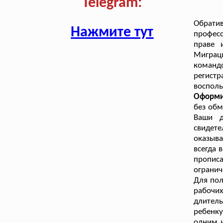
Telegram:
Обрат
Нажмите тут
професс
праве 
Миграц
команд
регистр
восполь
Оформи
без обм
Ваши д
свидете
оказыва
всегда 
пропис
огранич
Для пол
рабочи
длител
ребенку
одним и