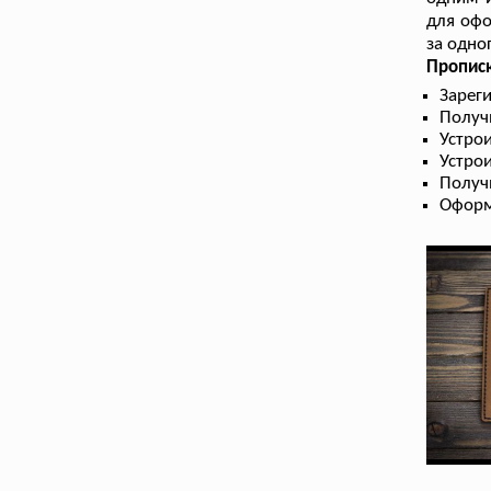
для офо
за одно
Пропис
Зарег
Получ
Устрои
Устрои
Получ
Оформ