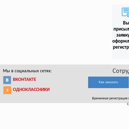
В
присыл
заявк
оформл
регист
Сотру
Мы в социальных сетях:
ВКОНТАКТЕ
Как заказать
ОДНОКЛАССНИКИ
Временная регистрация в
С